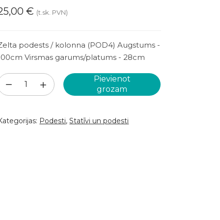
25,00
€
(t.sk. PVN)
Zelta podests / kolonna (POD4) Augstums -
100cm Virsmas garums/platums - 28cm
Pievienot
Zelta
grozam
podests
/
Kategorijas:
Podesti
,
Statīvi un podesti
kolonna
(POD4)
daudzums