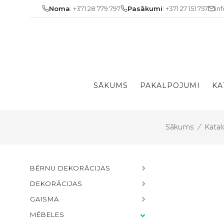
Skip
Noma
: +371 28 779 797
Pasākumi
: +371 27 151 757
in
to
content
SĀKUMS
PAKALPOJUMI
KA
Sākums
/
Katal
BĒRNU DEKORĀCIJAS
DEKORĀCIJAS
GAISMA
MĒBELES