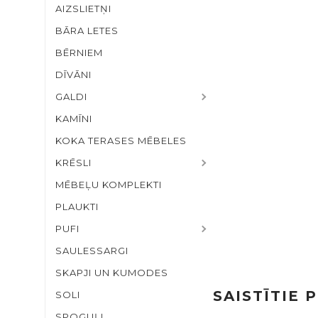
AIZSLIETŅI
BĀRA LETES
BĒRNIEM
DĪVĀNI
GALDI
KAMĪNI
KOKA TERASES MĒBELES
KRĒSLI
MĒBEĻU KOMPLEKTI
PLAUKTI
PUFI
SAULESSARGI
SKAPJI UN KUMODES
SAISTĪTIE 
SOLI
SPOGUĻI