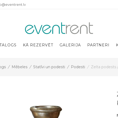
fo@eventrent.lv
TALOGS
KĀ REZERVĒT
GALERIJA
PARTNERI
ogs
/
Mēbeles
/
Statīvi un podesti
/
Podesti
/
Zelta podests 