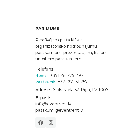
PAR MUMS
Piedāvājam plaša klāsta
organizatorisko nodrošinājumu
pasākumiem, prezentācijām, kāzām
un citiem pasākumiem.
Telefons :
+371 28 779 797
Noma:
+371 27 151 757
Pasākumi:
Adrese :
Slokas iela 52, Rīga, LV-1007
E-pasts :
info@eventrent.lv
pasakumi@eventrent.lv