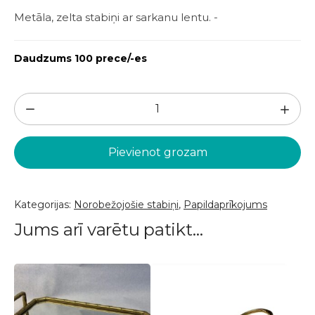
Metāla, zelta stabiņi ar sarkanu lentu. -
Daudzums 100 prece/-es
Zelta
norobežojošie
stabiņi
Pievienot grozam
1gab.
(PPA82)
daudzums
Kategorijas:
Norobežojošie stabiņi
,
Papildaprīkojums
Jums arī varētu patikt…