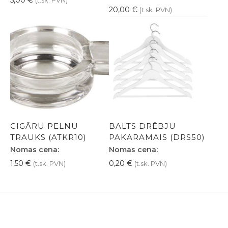
20,00
€
(t.sk. PVN)
CIGĀRU PELNU
BALTS DRĒBJU
TRAUKS (ATKR10)
PAKARAMAIS (DRS50)
Nomas cena:
Nomas cena:
1,50
€
0,20
€
(t.sk. PVN)
(t.sk. PVN)