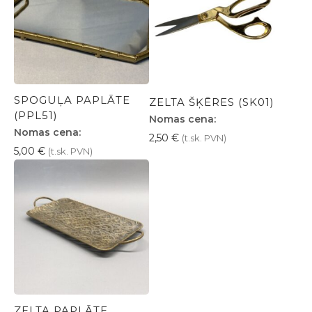
SPOGUĻA PAPLĀTE
ZELTA ŠĶĒRES (SK01)
(PPL51)
Nomas cena:
Nomas cena:
2,50
€
(t.sk. PVN)
5,00
€
(t.sk. PVN)
ZELTA PAPLĀTE