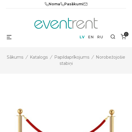
Skip
Noma
Pasākumi
to
content
0
Menu
Search
LV
EN
RU
Sākums
/
Katalogs
/
Papildaprīkojums
/
Norobežojošie
stabiņi