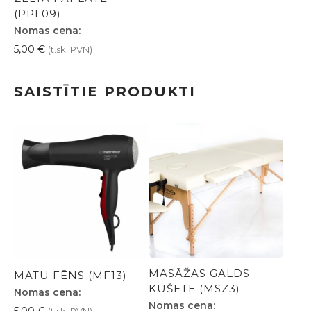
(PPL09)
Nomas cena:
5,00
€
(t.sk. PVN)
SAISTĪTIE PRODUKTI
MASĀŽAS GALDS –
MATU FĒNS (MF13)
KUŠETE (MSZ3)
Nomas cena:
Nomas cena:
5,00
€
(t.sk. PVN)