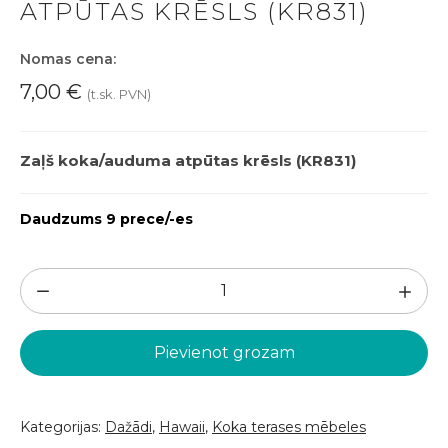
ATPŪTAS KRĒSLS (KR831)
Nomas cena:
7,00
€
(t.sk. PVN)
Zaļš koka/auduma atpūtas krēsls (KR831)
Daudzums 9 prece/-es
Zaļš
koka/auduma
atpūtas
Pievienot grozam
krēsls
(KR831)
daudzums
Kategorijas:
Dažādi
,
Hawaii
,
Koka terases mēbeles