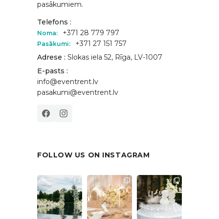
pasākumiem.
Telefons :
+371 28 779 797
Noma:
+371 27 151 757
Pasākumi:
Adrese :
Slokas iela 52, Rīga, LV-1007
E-pasts :
info@eventrent.lv
pasakumi@eventrent.lv
FOLLOW US ON INSTAGRAM