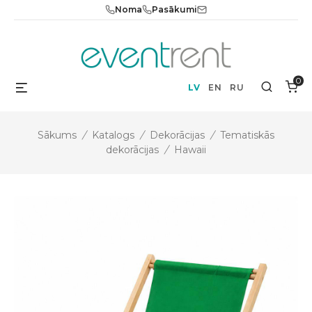
Skip
Noma
Pasākumi
to
content
0
Menu
Search
LV
EN
RU
Sākums
/
Katalogs
/
Dekorācijas
/
Tematiskās
dekorācijas
/
Hawaii