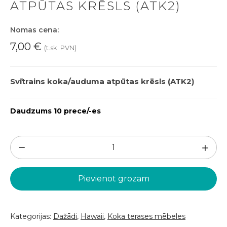
ATPŪTAS KRĒSLS (ATK2)
Nomas cena:
7,00
€
(t.sk. PVN)
Svītrains koka/auduma atpūtas krēsls (ATK2)
Daudzums 10 prece/-es
Dzeltens/balts
svītrains
atpūtas
Pievienot grozam
krēsls
(ATK2)
daudzums
Kategorijas:
Dažādi
,
Hawaii
,
Koka terases mēbeles