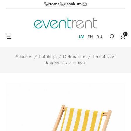
Skip
Noma
Pasākumi
to
content
0
Menu
Search
LV
EN
RU
Sākums
/
Katalogs
/
Dekorācijas
/
Tematiskās
dekorācijas
/
Hawaii