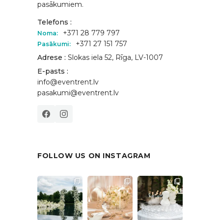
pasākumiem.
Telefons :
+371 28 779 797
Noma:
+371 27 151 757
Pasākumi:
Adrese :
Slokas iela 52, Rīga, LV-1007
E-pasts :
info@eventrent.lv
pasakumi@eventrent.lv
FOLLOW US ON INSTAGRAM