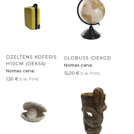
DZELTENS KOFERIS
GLOBUSS (DEK03)
H10CM (DEK56)
Nomas cena:
Nomas cena:
15,00
€
(t.sk. PVN)
1,50
€
(t.sk. PVN)