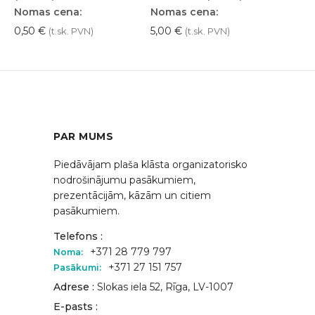
Nomas cena:
Nomas cena:
0,50
€
5,00
€
(t.sk. PVN)
(t.sk. PVN)
PAR MUMS
Piedāvājam plaša klāsta organizatorisko
nodrošinājumu pasākumiem,
prezentācijām, kāzām un citiem
pasākumiem.
Telefons :
+371 28 779 797
Noma:
+371 27 151 757
Pasākumi:
Adrese :
Slokas iela 52, Rīga, LV-1007
E-pasts :