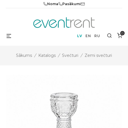
Skip
Noma
Pasākumi
to
content
0
Menu
Search
LV
EN
RU
Sākums
/
Katalogs
/
Svečturi
/
Zemi svečturi