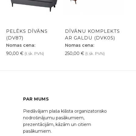
PELĒKS DĪVĀNS
DĪVĀNU KOMPLEKTS
(DV87)
AR GALDU (DVK05)
Nomas cena:
Nomas cena:
90,00
€
250,00
€
(t.sk. PVN)
(t.sk. PVN)
PAR MUMS
Piedāvājam plaša klāsta organizatorisko
nodrošinājumu pasākumiem,
prezentācijām, kāzām un citiem
pasākumiem.