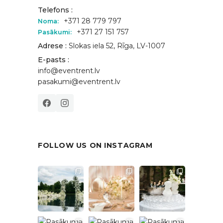
Telefons :
+371 28 779 797
Noma:
+371 27 151 757
Pasākumi:
Adrese :
Slokas iela 52, Rīga, LV-1007
E-pasts :
info@eventrent.lv
pasakumi@eventrent.lv
FOLLOW US ON INSTAGRAM