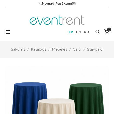
Skip
Noma
Pasākumi
to
content
0
Menu
Search
LV
EN
RU
Sākums
/
Katalogs
/
Mēbeles
/
Galdi
/
Stāvgaldi