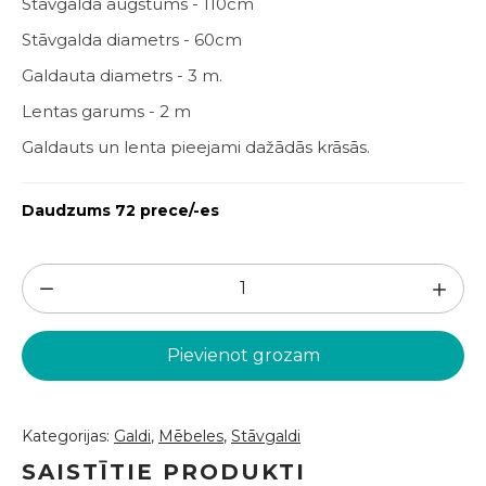
Stāvgalda augstums - 110cm
Stāvgalda diametrs - 60cm
Galdauta diametrs - 3 m.
Lentas garums - 2 m
Galdauts un lenta pieejami dažādās krāsās.
Daudzums 72 prece/-es
Stāvgalds
ar
galdautu
Pievienot grozam
(GLD09)
daudzums
Kategorijas:
Galdi
,
Mēbeles
,
Stāvgaldi
SAISTĪTIE PRODUKTI