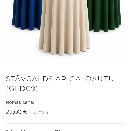
STĀVGALDS AR GALDAUTU
(GLD09)
Nomas cena:
22,00
€
(t.sk. PVN)