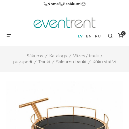
Skip
Noma
Pasākumi
to
content
0
Menu
Search
LV
EN
RU
Sākums
/
Katalogs
/
Vāzes / trauki /
puķupodi
/
Trauki
/
Saldumu trauki
/
Kūku statīvi