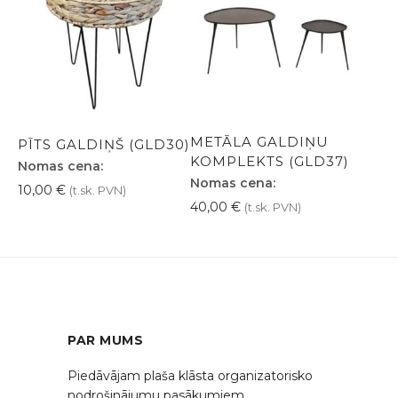
METĀLA GALDIŅU
PĪTS GALDIŅŠ (GLD30)
KOMPLEKTS (GLD37)
Nomas cena:
Nomas cena:
10,00
€
(t.sk. PVN)
40,00
€
(t.sk. PVN)
PAR MUMS
Piedāvājam plaša klāsta organizatorisko
nodrošinājumu pasākumiem,