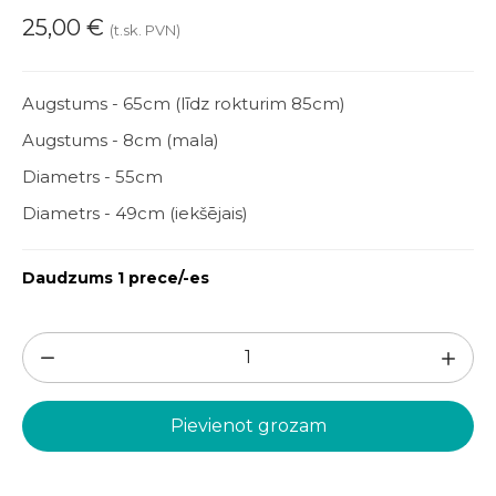
25,00
€
(t.sk. PVN)
Augstums - 65cm (līdz rokturim 85cm)
Augstums - 8cm (mala)
Diametrs - 55cm
Diametrs - 49cm (iekšējais)
Daudzums 1 prece/-es
Servēšanas
ratiņi
(SR1)
Pievienot grozam
daudzums