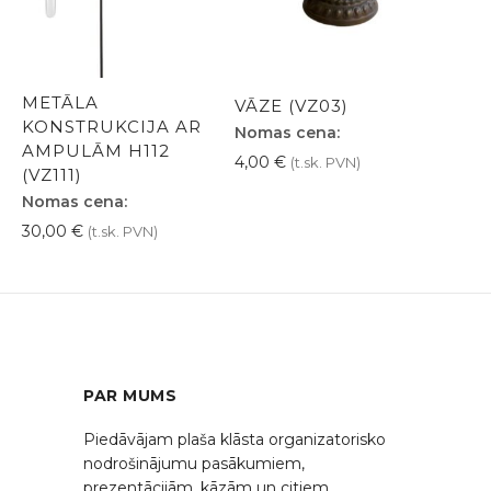
METĀLA
VĀZE (VZ03)
KONSTRUKCIJA AR
Nomas cena:
AMPULĀM H112
4,00
€
(t.sk. PVN)
(VZ111)
Nomas cena:
30,00
€
(t.sk. PVN)
PAR MUMS
Piedāvājam plaša klāsta organizatorisko
nodrošinājumu pasākumiem,
prezentācijām, kāzām un citiem