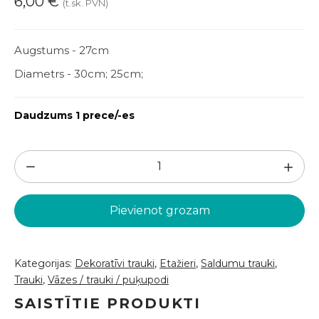
6,00
€
(t.sk. PVN)
Augstums - 27cm
Diametrs - 30cm; 25cm;
Daudzums 1 prece/-es
Saldumu
trauks
(STR22)
Pievienot grozam
daudzums
Kategorijas:
Dekoratīvi trauki
,
Etažieri
,
Saldumu trauki
,
Trauki
,
Vāzes / trauki / puķupodi
SAISTĪTIE PRODUKTI