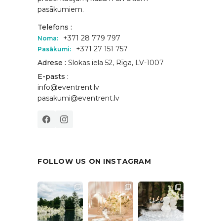
pasākumiem.
Telefons :
+371 28 779 797
Noma:
+371 27 151 757
Pasākumi:
Adrese :
Slokas iela 52, Rīga, LV-1007
E-pasts :
info@eventrent.lv
pasakumi@eventrent.lv
FOLLOW US ON INSTAGRAM