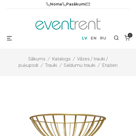
Skip
Noma
Pasākumi
to
content
0
Menu
Search
LV
EN
RU
Sākums
/
Katalogs
/
Vāzes / trauki /
puķupodi
/
Trauki
/
Saldumu trauki
/
Etažieri