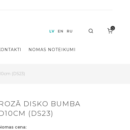
0
Search
LV
EN
RU
KONTAKTI
NOMAS NOTEIKUMI
10cm (DS23)
ROZĀ DISKO BUMBA
D10CM (DS23)
Nomas cena: