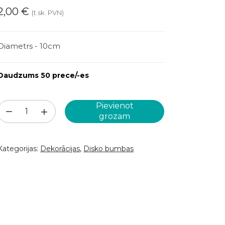
2,00
€
(t.sk. PVN)
Diametrs - 10cm
Daudzums 50 prece/-es
Pievienot
Rozā
grozam
disko
bumba
Kategorijas:
Dekorācijas
,
Disko bumbas
D10cm
(DS23)
daudzums