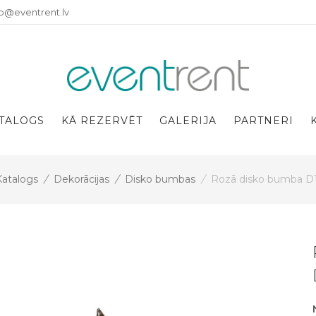
fo@eventrent.lv
TALOGS
KĀ REZERVĒT
GALERIJA
PARTNERI
Katalogs
/
Dekorācijas
/
Disko bumbas
/
Rozā disko bumba D