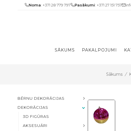
Skip
Noma
: +371 28 779 797
Pasākumi
: +371 27 151 757
in
to
content
SĀKUMS
PAKALPOJUMI
KA
Sākums
/
BĒRNU DEKORĀCIJAS
DEKORĀCIJAS
3D FIGŪRAS
AKSESUĀRI