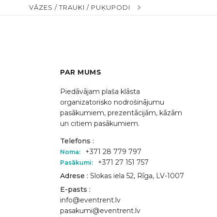
VĀZES / TRAUKI / PUĶUPODI
PAR MUMS
Piedāvājam plaša klāsta
organizatorisko nodrošinājumu
pasākumiem, prezentācijām, kāzām
un citiem pasākumiem.
Telefons :
+371 28 779 797
Noma:
+371 27 151 757
Pasākumi:
Adrese :
Slokas iela 52, Rīga, LV-1007
E-pasts :
info@eventrent.lv
pasakumi@eventrent.lv