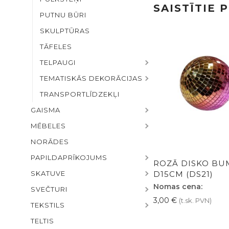
SAISTĪTIE 
PUTNU BŪRI
SKULPTŪRAS
TĀFELES
TELPAUGI
TEMATISKĀS DEKORĀCIJAS
TRANSPORTLĪDZEKĻI
GAISMA
MĒBELES
NORĀDES
PAPILDAPRĪKOJUMS
ROZĀ DISKO BU
D15CM (DS21)
SKATUVE
Nomas cena:
SVEČTURI
3,00
€
(t.sk. PVN)
TEKSTILS
TELTIS