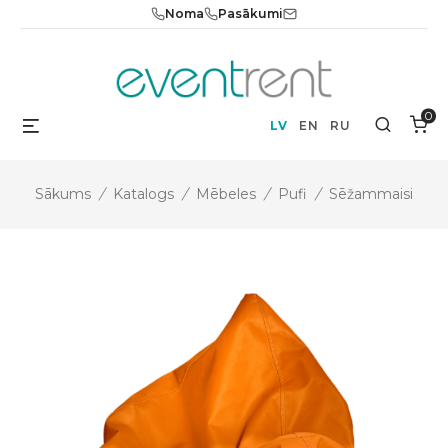
Skip
Noma
Pasākumi
to
content
0
Menu
Search
LV
EN
RU
Sākums
/
Katalogs
/
Mēbeles
/
Pufi
/
Sēžammaisi