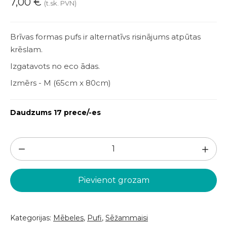
7,00
€
(t.sk. PVN)
Brīvas formas pufs ir alternatīvs risinājums atpūtas
krēslam.
Izgatavots no eco ādas.
Izmērs - M (65cm x 80cm)
Daudzums 17 prece/-es
Oranžs
sēžammaiss
(PF12)
Pievienot grozam
daudzums
Kategorijas:
Mēbeles
,
Pufi
,
Sēžammaisi