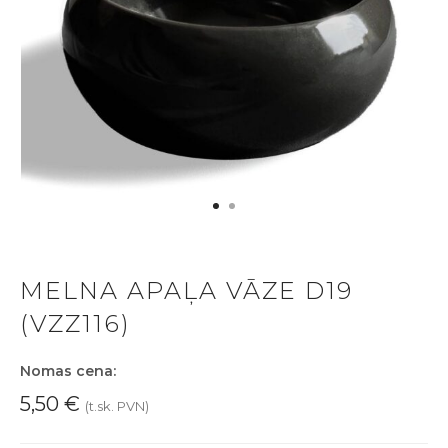
MELNA APAĻA VĀZE D19
(VZZ116)
Nomas cena:
5,50
€
(t.sk. PVN)