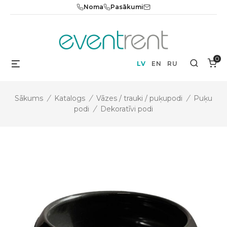
Skip
Noma
Pasākumi
to
content
0
Menu
Search
LV
EN
RU
Sākums
/
Katalogs
/
Vāzes / trauki / puķupodi
/
Puķu
podi
/
Dekoratīvi podi