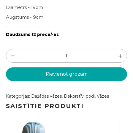
Diametrs - 19cm
Augstums - 9cm
Daudzums 12 prece/-es
Melna
apaļa
vāze
Pievienot grozam
D19
(VZZ116)
daudzums
Kategorijas:
Dažādas vāzes
,
Dekoratīvi podi
,
Vāzes
SAISTĪTIE PRODUKTI