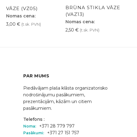
BRŪNA STIKLA VĀZE
VĀZE (VZ05)
(VAZ13)
Nomas cena:
Nomas cena:
3,00
€
(t.sk. PVN)
2,50
€
(t.sk. PVN)
PAR MUMS
Piedāvājam plaša klāsta organizatorisko
nodrošinājumu pasākumiem,
prezentācijām, kāzām un citiem
pasākumiem.
Telefons :
+371 28 779 797
Noma:
+371 27 151 757
Pasākumi: