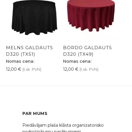
MELNS GALDAUTS
BORDO GALDAUTS
D320 (TX51)
D320 (TX49)
Nomas cena:
Nomas cena:
12,00
€
12,00
€
(t.sk. PVN)
(t.sk. PVN)
PAR MUMS
Piedāvājam plaša klāsta organizatorisko
nodrošinājumu pasākumiem,