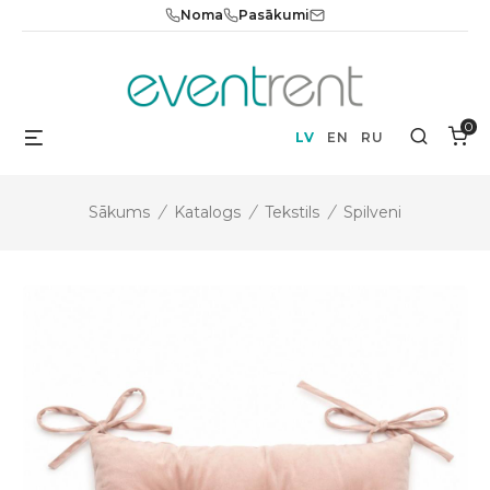
Skip
Noma
Pasākumi
to
content
0
Menu
Search
LV
EN
RU
Sākums
/
Katalogs
/
Tekstils
/
Spilveni