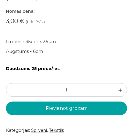
Nomas cena:
3,00
€
(t.sk. PVN)
Izmērs - 35cm x 35cm
Augstums - 6cm
Daudzums 25 prece/-es
Maigi
rozā
spilvens
Pievienot grozam
(DSP30)
daudzums
Kategorijas:
Spilveni
,
Tekstils