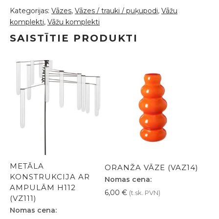
Kategorijas:
Vāzes
,
Vāzes / trauki / puķupodi
,
Vāžu
komplekti
,
Vāžu komplekti
SAISTĪTIE PRODUKTI
METĀLA
ORANŽA VĀZE (VAZ14)
KONSTRUKCIJA AR
Nomas cena:
AMPULĀM H112
6,00
€
(t.sk. PVN)
(VZ111)
Nomas cena: