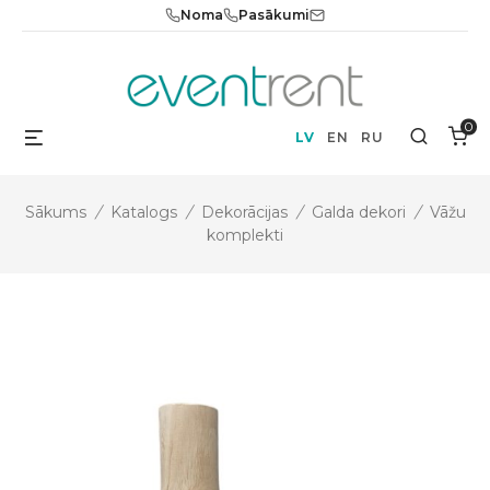
Skip
Noma
Pasākumi
to
content
0
Menu
Search
LV
EN
RU
Sākums
/
Katalogs
/
Dekorācijas
/
Galda dekori
/
Vāžu
komplekti