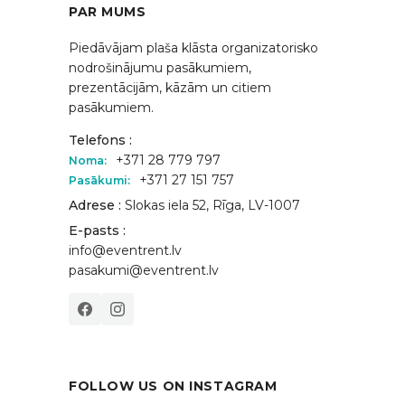
PAR MUMS
Piedāvājam plaša klāsta organizatorisko
nodrošinājumu pasākumiem,
prezentācijām, kāzām un citiem
pasākumiem.
Telefons :
+371 28 779 797
Noma:
+371 27 151 757
Pasākumi:
Adrese :
Slokas iela 52, Rīga, LV-1007
E-pasts :
info@eventrent.lv
pasakumi@eventrent.lv
FOLLOW US ON INSTAGRAM