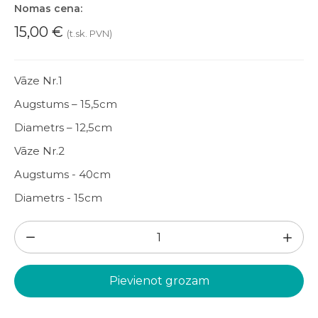
Nomas cena:
15,00
€
(t.sk. PVN)
Vāze Nr.1
Augstums – 15,5cm
Diametrs – 12,5cm
Vāze Nr.2
Augstums - 40cm
Diametrs - 15cm
Koka
vāžu
komplekts
Pievienot grozam
(VK65)
daudzums