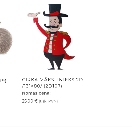
CIRKA MĀKSLINIEKS 2D
19)
/131×80/ (2D107)
Nomas cena:
25,00
€
(t.sk. PVN)