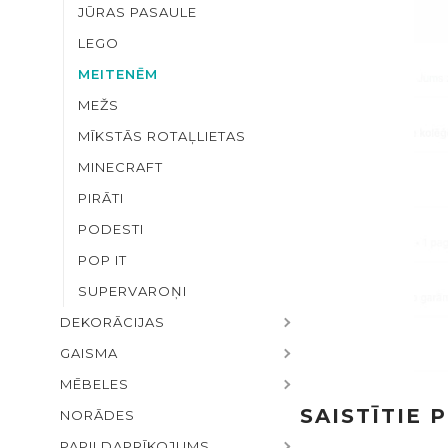
JŪRAS PASAULE
LEGO
MEITENĒM
MEŽS
MĪKSTĀS ROTAĻLIETAS
MINECRAFT
PIRĀTI
PODESTI
POP IT
SUPERVAROŅI
DEKORĀCIJAS
GAISMA
MĒBELES
SAISTĪTIE 
NORĀDES
PAPILDAPRĪKOJUMS