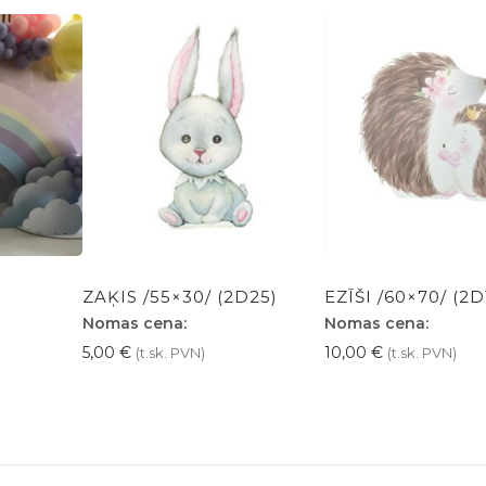
ZAĶIS /55×30/ (2D25)
EZĪŠI /60×70/ (2D
Nomas cena:
Nomas cena:
5,00
€
10,00
€
(t.sk. PVN)
(t.sk. PVN)