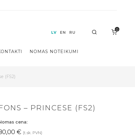
0
Search
LV
EN
RU
KONTAKTI
NOMAS NOTEIKUMI
se (FS2)
FONS – PRINCESE (FS2)
Nomas cena:
80,00
€
(t.sk. PVN)