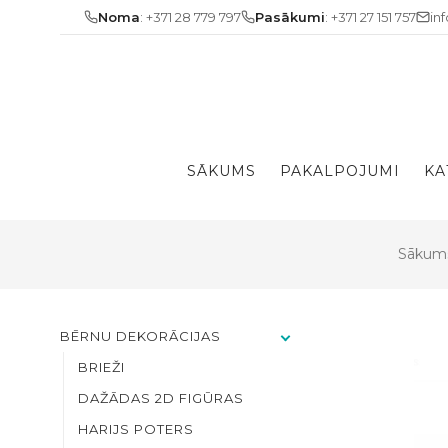
Skip
Noma
: +371 28 779 797
Pasākumi
: +371 27 151 757
in
to
content
SĀKUMS
PAKALPOJUMI
KA
Sākum
BĒRNU DEKORĀCIJAS
BRIEŽI
DAŽĀDAS 2D FIGŪRAS
HARIJS POTERS