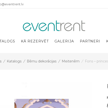
fo@eventrent.lv
TALOGS
KĀ REZERVĒT
GALERIJA
PARTNERI
s
/
Katalogs
/
Bērnu dekorācijas
/
Meitenēm
/
Fons – prince