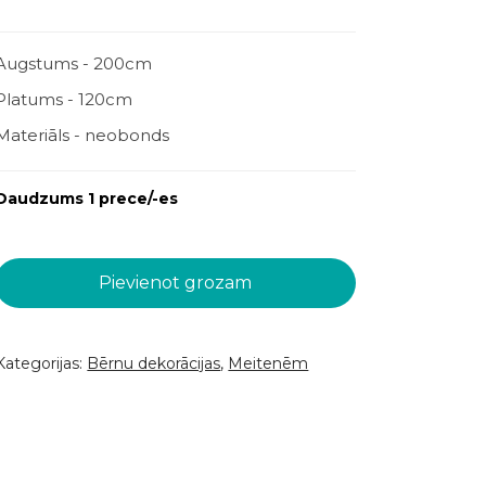
Augstums - 200cm
Platums - 120cm
Materiāls - neobonds
Daudzums 1 prece/-es
Pievienot grozam
Kategorijas:
Bērnu dekorācijas
,
Meitenēm