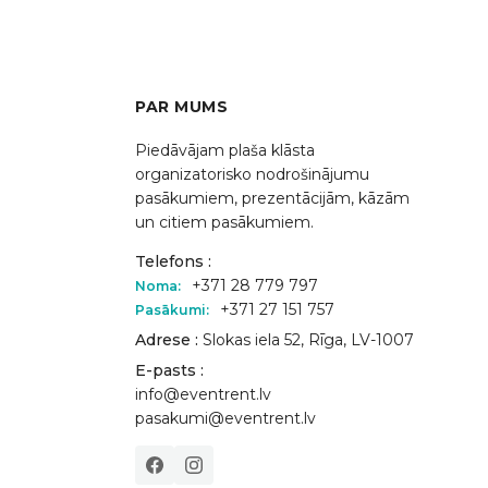
PAR MUMS
Piedāvājam plaša klāsta
organizatorisko nodrošinājumu
pasākumiem, prezentācijām, kāzām
un citiem pasākumiem.
Telefons :
+371 28 779 797
Noma:
+371 27 151 757
Pasākumi:
Adrese :
Slokas iela 52, Rīga, LV-1007
E-pasts :
info@eventrent.lv
pasakumi@eventrent.lv