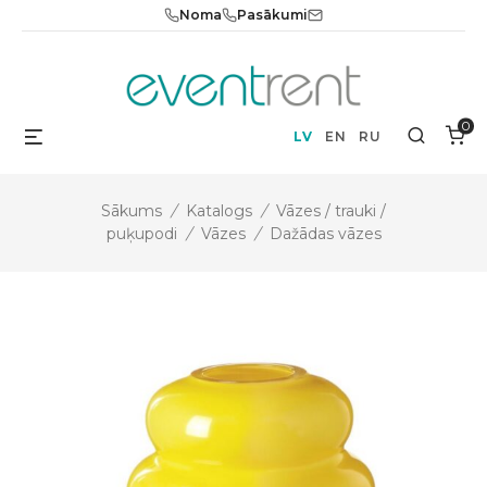
Skip
Noma
Pasākumi
to
content
0
Menu
Search
LV
EN
RU
Sākums
/
Katalogs
/
Vāzes / trauki /
puķupodi
/
Vāzes
/
Dažādas vāzes