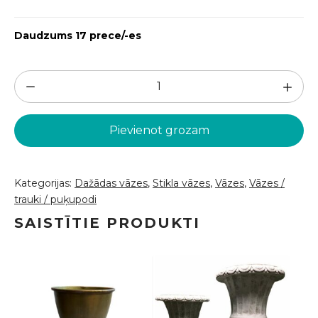
Daudzums 17 prece/-es
Dzeltena
vāze
(VAZ12)
Pievienot grozam
daudzums
Kategorijas:
Dažādas vāzes
,
Stikla vāzes
,
Vāzes
,
Vāzes /
trauki / puķupodi
SAISTĪTIE PRODUKTI