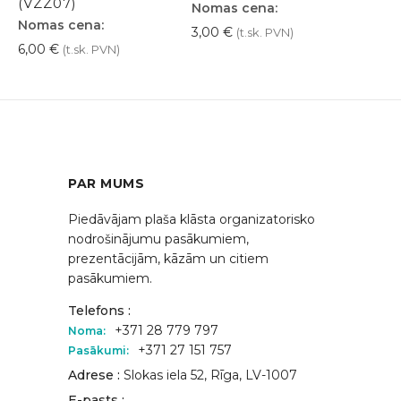
(VZZ07)
Nomas cena:
Nomas cena:
3,00
€
(t.sk. PVN)
6,00
€
(t.sk. PVN)
PAR MUMS
Piedāvājam plaša klāsta organizatorisko
nodrošinājumu pasākumiem,
prezentācijām, kāzām un citiem
pasākumiem.
Telefons :
+371 28 779 797
Noma:
+371 27 151 757
Pasākumi:
Adrese :
Slokas iela 52, Rīga, LV-1007
E-pasts :