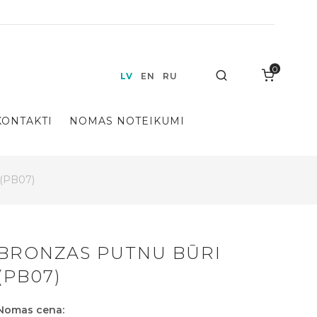
0
Search
LV
EN
RU
KONTAKTI
NOMAS NOTEIKUMI
 (PB07)
BRONZAS PUTNU BŪRI
(PB07)
Nomas cena: