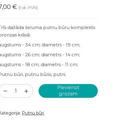
7,00
€
(t.sk. PVN)
Trīs dažāda lieluma putnu būru komplekts
bronzas krāsā:
augstums - 34 cm; diametrs - 19 cm;
augstums - 26 cm; diametrs - 14 cm;
augstums - 18 cm; diametrs - 11 cm;
Putnu būri, putnu būris, putni.
Pievienot
Bronzas
grozam
putnu
būri
Kategorija:
Putnu būri
(PB07)
daudzums