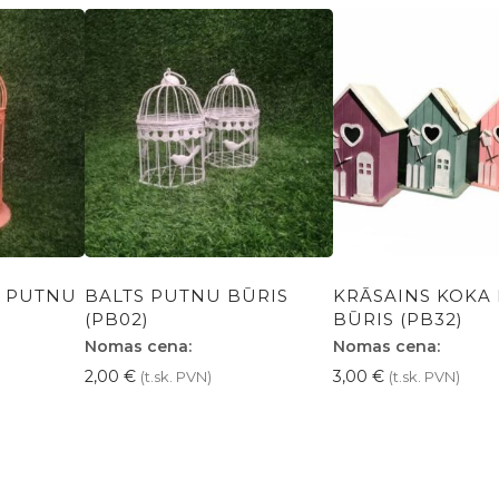
A PUTNU
BALTS PUTNU BŪRIS
KRĀSAINS KOKA
(PB02)
BŪRIS (PB32)
Nomas cena:
Nomas cena:
2,00
€
3,00
€
(t.sk. PVN)
(t.sk. PVN)