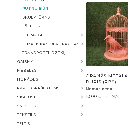
PUTNU BŪRI
SKULPTŪRAS
TĀFELES
TELPAUGI
TEMATISKĀS DEKORĀCIJAS
TRANSPORTLĪDZEKĻI
GAISMA
MĒBELES
ORANŽS METĀL
NORĀDES
BŪRIS (PB9)
PAPILDAPRĪKOJUMS
Nomas cena:
10,00
€
(t.sk. PVN)
SKATUVE
SVEČTURI
TEKSTILS
TELTIS