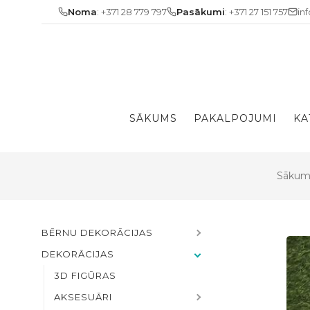
Skip
Noma
: +371 28 779 797
Pasākumi
: +371 27 151 757
in
to
content
SĀKUMS
PAKALPOJUMI
KA
Sākum
BĒRNU DEKORĀCIJAS
DEKORĀCIJAS
3D FIGŪRAS
AKSESUĀRI