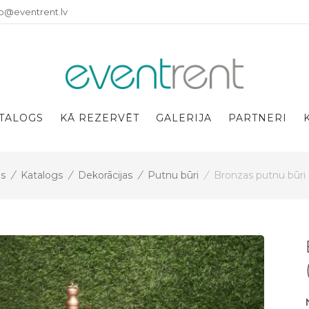
fo@eventrent.lv
TALOGS
KĀ REZERVĒT
GALERIJA
PARTNERI
s
/
Katalogs
/
Dekorācijas
/
Putnu būri
/
Bronzas putnu būri