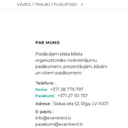
VĀZES / TRAUKI / PUĶUPODI
PAR MUMS
Piedāvājam plaša klāsta
organizatorisko nodrošinājumu
pasākumiem, prezentācijām, kāzām
un citiem pasākumiem.
Telefons :
+371 28 779 797
Noma:
+371 27 151 757
Pasākumi:
Adrese :
Slokas iela 52, Rīga, LV-1007
E-pasts :
info@eventrent.lv
pasakumi@eventrent.lv