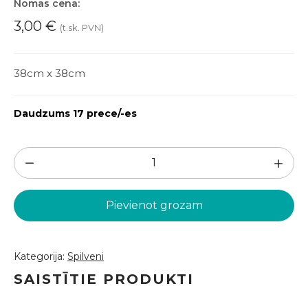
Nomas cena:
3,00
€
(t.sk. PVN)
38cm x 38cm
Daudzums 17 prece/-es
Bēšs
spilvens
(DSP112)
Pievienot grozam
daudzums
Kategorija:
Spilveni
SAISTĪTIE PRODUKTI