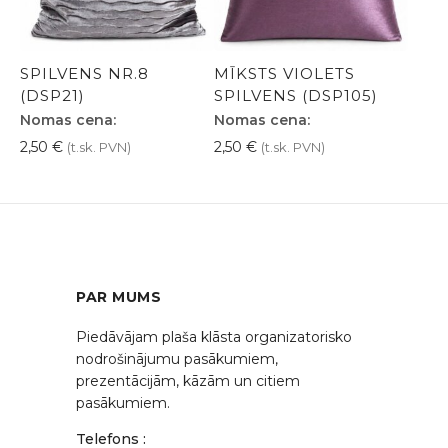
SPILVENS NR.8
MĪKSTS VIOLETS
(DSP21)
SPILVENS (DSP105)
Nomas cena:
Nomas cena:
2,50
€
2,50
€
(t.sk. PVN)
(t.sk. PVN)
PAR MUMS
Piedāvājam plaša klāsta organizatorisko
nodrošinājumu pasākumiem,
prezentācijām, kāzām un citiem
pasākumiem.
Telefons :