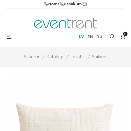
Skip
Noma
Pasākumi
to
content
0
Menu
Search
LV
EN
RU
Sākums
/
Katalogs
/
Tekstils
/
Spilveni