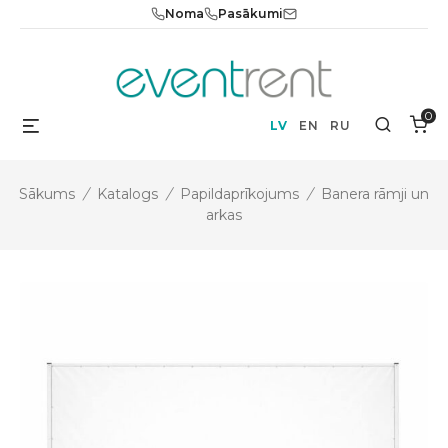
Skip
Noma
Pasākumi
to
content
0
Menu
Search
LV
EN
RU
Sākums
/
Katalogs
/
Papildaprīkojums
/
Banera rāmji un
arkas