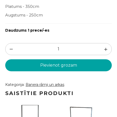
Platums - 350cm
Augstums - 250cm
Daudzums 1 prece/-es
Balts
banera
rāmis
Pievienot grozam
3.5m
x
2.5m
Kategorija:
Banera rāmji un arkas
(BR83)
SAISTĪTIE PRODUKTI
daudzums