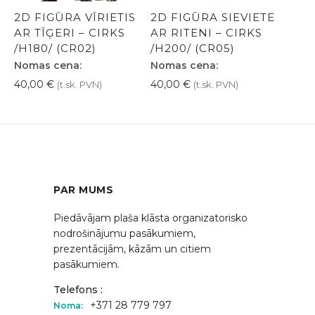
2D FIGŪRA VĪRIETIS
2D FIGŪRA SIEVIETE
AR TĪĢERI – CIRKS
AR RITENI – CIRKS
/H180/ (CR02)
/H200/ (CR05)
Nomas cena:
Nomas cena:
40,00
€
40,00
€
(t.sk. PVN)
(t.sk. PVN)
PAR MUMS
Piedāvājam plaša klāsta organizatorisko
nodrošinājumu pasākumiem,
prezentācijām, kāzām un citiem
pasākumiem.
Telefons :
+371 28 779 797
Noma: