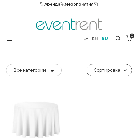
Skip
Аренда
Мероприятия
to
content
0
Menu
Search
LV
EN
RU
Все категории