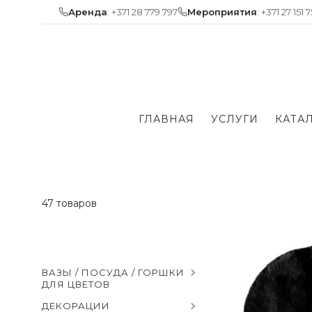
Skip
Аренда
: +371 28 779 797
Мероприятия
: +371 27 151 
to
content
ГЛАВНАЯ
УСЛУГИ
КАТА
47 товаров
ВАЗЫ / ПОСУДА / ГОРШКИ
ДЛЯ ЦВЕТОВ
ДЕКОРАЦИИ