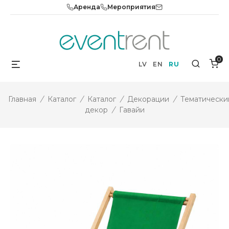
Skip
Аренда
Мероприятия
to
content
0
Menu
Search
LV
EN
RU
Главная
/
Каталог
/
Каталог
/
Декорации
/
Тематически
декор
/
Гавайи