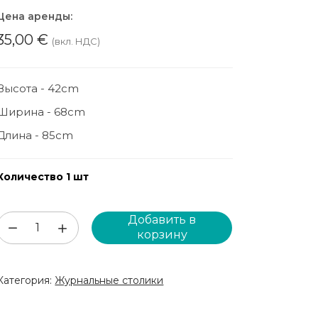
Цена аренды:
35,00
€
(вкл. НДС)
Высота - 42cm
Ширина - 68cm
Длина - 85cm
Количество 1 шт
Добавить в
Количество
корзину
товара
Столик
Категория:
Журнальные столики
из
искусственного