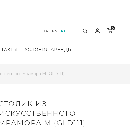
0
Мой аккаунт
Search
LV
EN
RU
НТАКТЫ
УСЛОВИЯ АРЕНДЫ
сственного мрамора M (GLD111)
СТОЛИК ИЗ
ИСКУССТВЕННОГО
МРАМОРА M (GLD111)