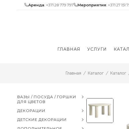
Skip
Аренда
: +371 28 779 797
Мероприятия
: +371 27 151 
to
content
ГЛАВНАЯ
УСЛУГИ
КАТА
Главная
/
Каталог
/
Каталог
ВАЗЫ / ПОСУДА / ГОРШКИ
ДЛЯ ЦВЕТОВ
ДЕКОРАЦИИ
ДЕТСКИЕ ДЕКОРАЦИИ
ДОПОЛНИТЕЛЬНОЕ