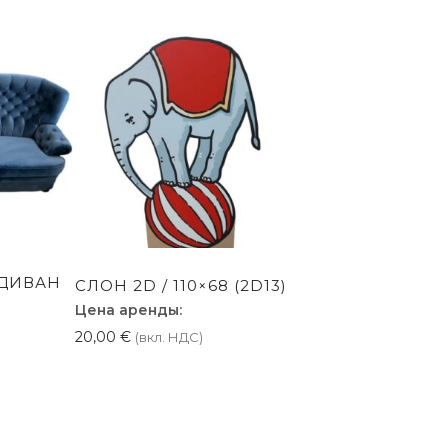
мрамора
M
(GLD111)
ДИВАН
СЛОН 2D / 110×68 (2D13)
Цена аренды:
20,00
€
(вкл. НДС)