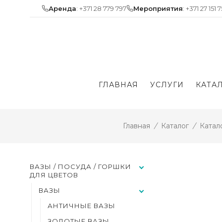
Skip
Аренда
: +371 28 779 797
Мероприятия
: +371 27 151 
to
content
ГЛАВНАЯ
УСЛУГИ
КАТА
Главная
/
Каталог
/
Катал
ВАЗЫ / ПОСУДА / ГОРШКИ
ДЛЯ ЦВЕТОВ
ВАЗЫ
АНТИЧНЫЕ ВАЗЫ
ЗОЛОТЫЕ ВАЗЫ