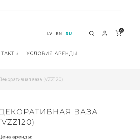
0
Мой аккаунт
Search
LV
EN
RU
НТАКТЫ
УСЛОВИЯ АРЕНДЫ
Декоративная ваза (VZZ120)
ДЕКОРАТИВНАЯ ВАЗА
(VZZ120)
Цена аренды: