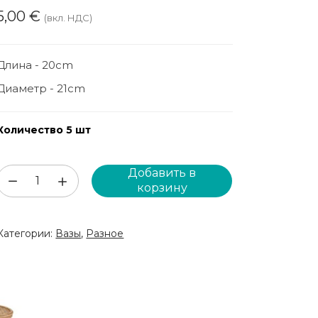
5,00
€
(вкл. НДС)
Длина - 20cm
Диаметр - 21cm
Количество 5 шт
Добавить в
Количество
корзину
товара
Декоративная
Категории:
Вазы
,
Разное
ваза
(VZZ120)