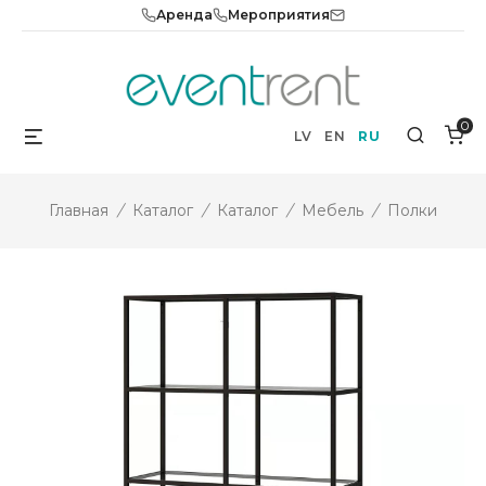
Skip
Аренда
Мероприятия
to
content
0
Menu
Search
LV
EN
RU
Главная
/
Каталог
/
Каталог
/
Мебель
/
Полки