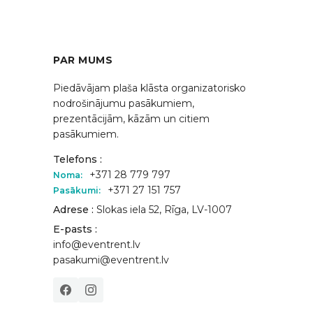
PAR MUMS
Piedāvājam plaša klāsta organizatorisko
nodrošinājumu pasākumiem,
prezentācijām, kāzām un citiem
pasākumiem.
Telefons :
+371 28 779 797
Noma:
+371 27 151 757
Pasākumi:
Adrese :
Slokas iela 52, Rīga, LV-1007
E-pasts :
info@eventrent.lv
pasakumi@eventrent.lv