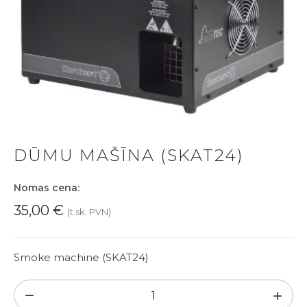
DŪMU MAŠĪNA (SKAT24)
Nomas cena:
35,00
€
(t.sk. PVN)
Smoke machine (SKAT24)
Dūmu