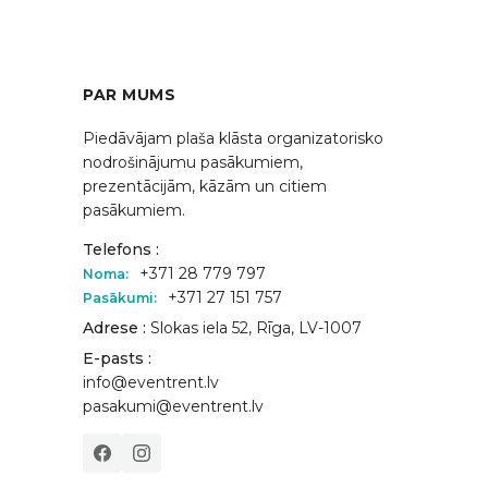
PAR MUMS
Piedāvājam plaša klāsta organizatorisko
nodrošinājumu pasākumiem,
prezentācijām, kāzām un citiem
pasākumiem.
Telefons :
+371 28 779 797
Noma:
+371 27 151 757
Pasākumi:
Adrese :
Slokas iela 52, Rīga, LV-1007
E-pasts :
info@eventrent.lv
pasakumi@eventrent.lv