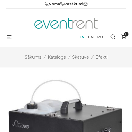
Skip
Noma
Pasākumi
to
content
0
Menu
Search
LV
EN
RU
Sākums
/
Katalogs
/
Skatuve
/
Efekti