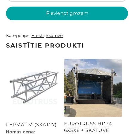
mašīna
(SKAT24)
Pievienot grozam
daudzums
Kategorijas:
Efekti
,
Skatuve
SAISTĪTIE PRODUKTI
EUROTRUSS HD34
FERMA 1M (SKAT27)
6X5X6 + SKATUVE
Nomas cena: